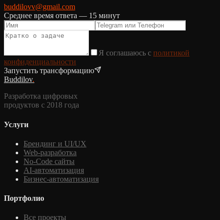
buddilovv@gmail.com
Среднее время ответа — 15 минут
Я соглашаюсь с
политикой
конфиденциальности
Запустить трансформацию
Buddilov
.
Разработка цифровых
продуктов с 2018 года
Услуги
Брендинг и UI/UX
Web-разработка
No-Code сайты
AI-автоматизация
Бизнес-автоматизация
Портфолио
Все проекты