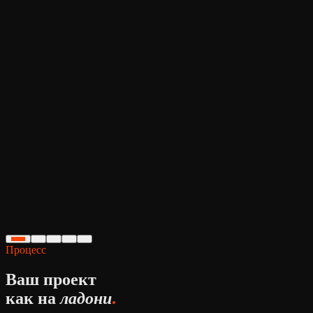
AI-агент для автоматизации логистики. Telegram-бот + CRM
интеграция.
Claude API + n8n
05
SaaS
-60%
нагрузка
24/7
работа
AI Support Bot
AI-бот поддержки — снижение нагрузки операторов на 60%
Claude + n8n
Процесс
Ваш проект
как на
ладони
.