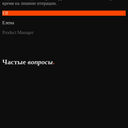
время на лишние итерации.
ЕВ
Елена
Product Manager
Частые
вопросы
.
Сколько стоит разработка сайта?
Цена зависит от задачи и стека. Лендинг на No-code — от 80
000 ₽, корпоративный сайт — от 150 000 ₽, интернет-магазин
— от 250 000 ₽, портал с AI — от 300 000 ₽. На первой
встрече мы разбираем задачу и называем точную цифру —
бесплатно.
Сколько времени займёт разработка?