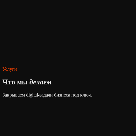
Смотреть кейсы →
Запуск за 5 дней
Смотреть кейсы →
Услуги
Что мы
делаем
Закрываем digital-задачи бизнеса под ключ.