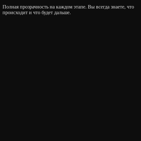
Полная прозрачность на каждом этапе. Вы всегда знаете, что
происходит и что будет дальше.
.
Discovery
Research
Brief
Результат
Документ с задачами, сроками и бюджетом
Срок
3–5 дней
.
Figma
Prototype
UI Kit
Результат
Готовый Figma-файл с UI-китом