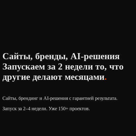
Сайты, бренды, AI-решения
Запускаем за 2 недели то, что
другие делают месяцами
.
Сайты, брендинг и AI‑решения с гарантией результата.
Запуск за 2–4 недели. Уже 150+ проектов.
Обсудить проект
Смотреть работы
CURSOR
CLAUDE
WORDPRESS
TILDA
FRAMER
FIGMA
MID