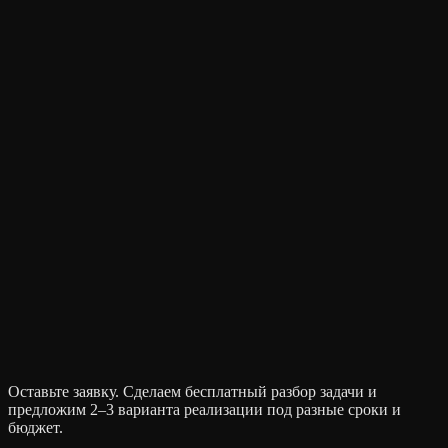
Работаете ли вы с клиентами из регионов и других стран?
Что входит в стоимость? Бывают ли скрытые платежи?
Можете доработать мой существующий сайт?
Как происходит оплата?
Что если мне не понравится результат?
Что такое AI-сайты и зачем они нужны бизнесу?
.
Оставьте заявку. Сделаем бесплатный разбор задачи и
предложим 2–3 варианта реализации под разные сроки и
бюджет.