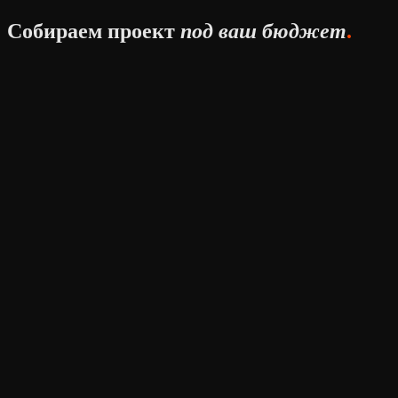
Собираем проект
под ваш бюджет
.
.
No-code (Tilda, Framer, Webflow)
от 80 000 ₽
5–10 дней
Кастомная разработка
от 150 000 ₽
2–3 недели
.
До 10 страниц
от 200 000 ₽
3–4 недели
Расширенный + интеграции
от 350 000 ₽
4–6 недель
.