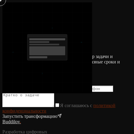
.
Оставьте заявку. Сделаем бесплатный разбор задачи и
предложим 2–3 варианта реализации под разные сроки и
бюджет.
buddilovv@gmail.com
Среднее время ответа — 15 минут
Я соглашаюсь с
политикой
конфиденциальности
Запустить трансформацию
Buddilov
.
Разработка цифровых