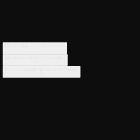
На чём разрабатываете сайты?
Делаете ли SEO-оптимизацию?
Можно ли редактировать сайт самим?