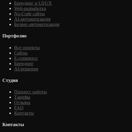
Брендинг и UI/UX
Web-разработка
No-Code сайты
AI-автоматизация
Бизнес-автоматизация
Портфолио
Все проекты
Сайты
E-commerce
Брендинг
AI-решения
Студия
Процесс работы
Тарифы
Отзывы
FAQ
Контакты
Контакты