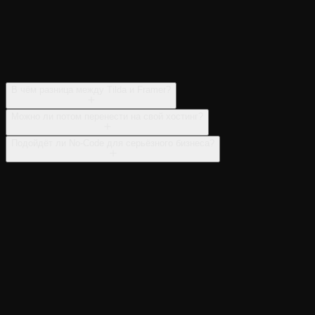
В чём разница между Tilda и Framer?
Можно ли потом перенести на свой хостинг?
Подойдёт ли No-Code для серьёзного бизнеса?
Обсудить проект