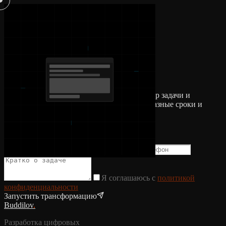
.
Оставьте заявку. Сделаем бесплатный разбор задачи и
предложим 2–3 варианта реализации под разные сроки и
бюджет.
buddilovv@gmail.com
Среднее время ответа — 15 минут
Я соглашаюсь с
политикой
конфиденциальности
Запустить трансформацию
Buddilov
.
Разработка цифровых